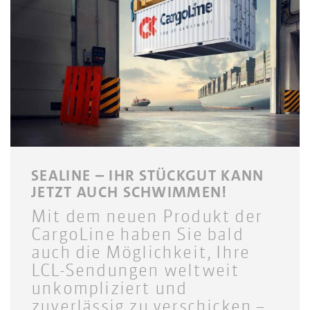
SEALINE – IHR STÜCKGUT KANN
JETZT AUCH SCHWIMMEN!
Mit dem neuen Produkt der
CargoLine haben Sie bald
auch die Möglichkeit, Ihre
LCL-Sendungen weltweit
unkompliziert und
zuverlässig zu verschicken –